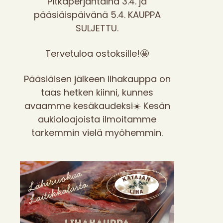
Pitkäperjantaina 3.4. ja
pääsiäispäivänä 5.4. KAUPPA
SULJETTU.
Tervetuloa ostoksille!🤩
Pääsiäisen jälkeen lihakauppa on
taas hetken kiinni, kunnes
avaamme kesäkaudeksi☀️ Kesän
aukioloajoista ilmoitamme
tarkemmin vielä myöhemmin.