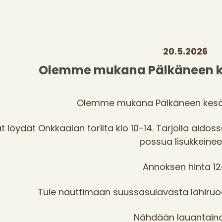
20.5.2026
Olemme mukana Pälkäneen k
Olemme mukana Pälkäneen kesä
t löydät Onkkaalan torilta klo 10-14. Tarjolla aid
possua lisukkeine
Annoksen hinta 1
Tule nauttimaan suussasulavasta lähiruo
Nähdään lauantain