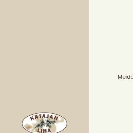
Meidä