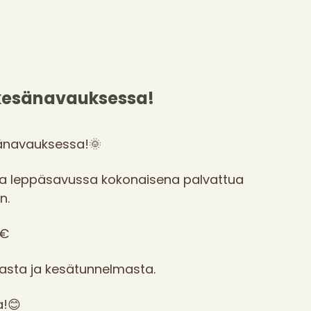
esänavauksessa!
navauksessa!🌞
ossa leppäsavussa kokonaisena palvattua
en.
2€
asta ja kesätunnelmasta.
a!😊